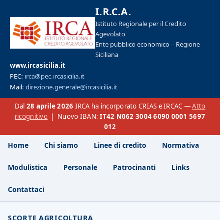
I.R.C.A.
Istituto Regionale per il Credito
Agevolato
Ente pubblico economico – Regione
Siciliana
www.ircasicilia.it
PEC:
irca@pec.ircasicilia.it
Mail:
direzione.generale@ircasicilia.it
Dal
28 aprile 2026
IRCA ha incorporato CRIAS e IRCAC —
Atto
ricognitivo
| Nuovo IBAN:
IT42 N062 3004 6090 0001 5697
012
Home
Chi siamo
Linee di credito
Normativa
Modulistica
Personale
Patrocinanti
Links
Contattaci
SCORTE AGRICOLTURA