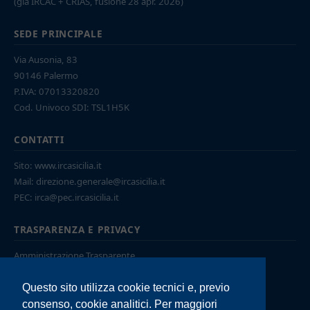
(già IRCAC + CRIAS, fusione 28 apr. 2026)
SEDE PRINCIPALE
Via Ausonia, 83
90146 Palermo
P.IVA: 07013320820
Cod. Univoco SDI: TSL1H5K
CONTATTI
Sito:
www.ircasicilia.it
Mail:
direzione.generale@ircasicilia.it
PEC:
irca@pec.ircasicilia.it
TRASPARENZA E PRIVACY
Amministrazione Trasparente
Accesso civico
Privacy Policy
Questo sito utilizza cookie tecnici e, previo
Cookie Policy
consenso, cookie analitici. Per maggiori