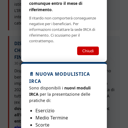
comunque entro il mese di
istituzionale.
riferimento
.
L'IRCA ringrazia le imprese artigiane, gli
intermediari convenzionati e le Associazioni di
Il ritardo non comporterà conseguenze
categoria per la collaborazione.
negative per i beneficiari. Per
informazioni contattare la sede IRCA di
riferimento. Ci scusiamo per il
contrattempo.
DISPONIBILI GLI ELENCHI DELLE IMPRESE
CHE POTRANNO BENEFICIARE DEI
Chiudi
FINANZIAMENTI
30 giugno 2026
Disponibili gli elenchi delle imprese che potranno
📄 NUOVA MODULISTICA
beneficiare dei finanziamenti. Si avvisano le
IRCA
imprese che rientrano in questi elenchi di luglio
Sono disponibili i
nuovi moduli
2026, che la domanda di finanziamento completa di
IRCA
per la presentazione delle
tutta la documentazione dovrà pervenire all'IRCA
pratiche di:
(ex CRIAS) entro il 20 luglio 2026.
Le domande
dovranno essere inviate esclusivamente via pec
Esercizio
all'indirizzo
"irca@pec.ircasicilia.it"
trasmesse
Medio Termine
entro le ore 24:00 del 20/07/2026
.
Scorte
elenchi Agricoltura