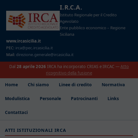
I.R.C.A.
Istituto Regionale per il Credito
Agevolato
Ente pubblico economico – Regione
Siciliana
www.ircasicilia.it
PEC:
irca@pec.ircasicilia.it
Mail:
direzione.generale@ircasicilia.it
Dal
28 aprile 2026
IRCA ha incorporato CRIAS e IRCAC —
Atto
ricognitivo della fusione
Home
Chi siamo
Linee di credito
Normativa
Modulistica
Personale
Patrocinanti
Links
Contattaci
ATTI ISTITUZIONALI IRCA