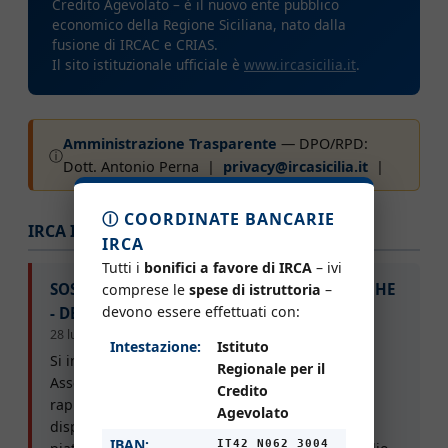
Credito Agevolato – è il nuovo ente pubblico
economico della Regione Siciliana, nato dalla
fusione di IRCAC e CRIAS.
Il sito istituzionale ufficiale è
www.ircasicilia.it
.
Amministrazione Trasparente
— DPO/RPD:
ⓘ
Dott. Antonio Perna |
privacy@ircasicilia.it
|
Ⓘ COORDINATE BANCARIE
IRCA Informa – Avvisi recenti
IRCA
Tutti i
bonifici a favore di IRCA
– ivi
SOSPENSIONE - PER RICOGNIZIONE PRATICHE
comprese le
spese di istruttoria
–
devono essere effettuati con:
- DEL PORTALE +ARTIGIANATO
28 luglio 2026
Intestazione:
Istituto
Si informa che, a seguito del confronto con le
Regionale per il
Associazioni di categoria maggiormente
Credito
rappresentative del comparto artigiano, è stata
Agevolato
disposta la sospensione temporanea della
IBAN:
IT42 N062 3004