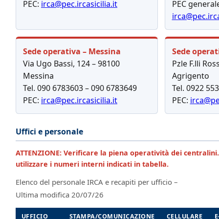
PEC:
irca@pec.ircasicilia.it
PEC generale
irca@pec.ircas
Sede operativa – Messina
Sede operat
Via Ugo Bassi, 124 – 98100
Pzle F.lli Ros
Messina
Agrigento
Tel. 090 6783603 – 090 6783649
Tel. 0922 55
PEC:
irca@pec.ircasicilia.it
PEC:
irca@pec
Uffici e personale
ATTENZIONE: Verificare la piena operatività dei centralini. 
utilizzare i numeri interni indicati in tabella.
Elenco del personale IRCA e recapiti per ufficio –
Ultima modifica 20/07/26
UFFICIO
STAMPA/COMUNICAZIONE
CELLULARE
E