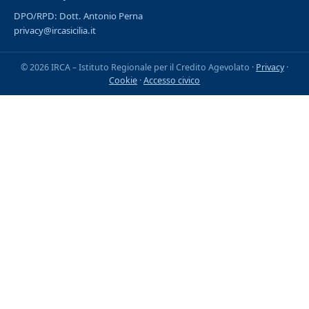
DPO/RPD: Dott. Antonio Perna
privacy@ircasicilia.it
© 2026 IRCA – Istituto Regionale per il Credito Agevolato ·
Privacy
·
Cookie
·
Accesso civico