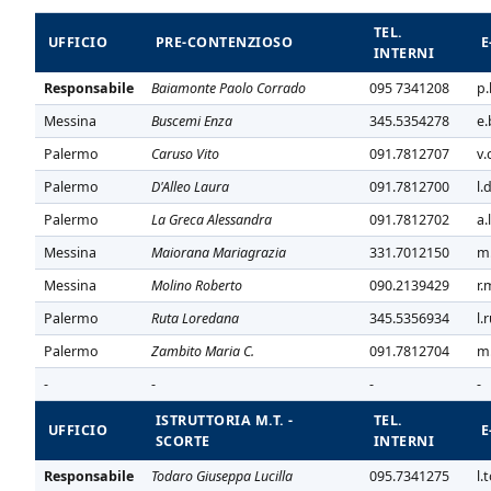
TEL.
UFFICIO
PRE-CONTENZIOSO
E
INTERNI
Responsabile
Baiamonte Paolo Corrado
095 7341208
p.
Messina
Buscemi Enza
345.5354278
e.
Palermo
Caruso Vito
091.7812707
v.
Palermo
D'Alleo Laura
091.7812700
l.
Palermo
La Greca Alessandra
091.7812702
a.
Messina
Maiorana Mariagrazia
331.7012150
m.
Messina
Molino Roberto
090.2139429
r.
Palermo
Ruta Loredana
345.5356934
l.
Palermo
Zambito Maria C.
091.7812704
m.
-
-
-
-
ISTRUTTORIA M.T. -
TEL.
UFFICIO
E
SCORTE
INTERNI
Responsabile
Todaro Giuseppa Lucilla
095.7341275
l.