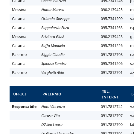
Catania
Gentile Patrizia
095.7341246
p.
Messina
Numa Maresa
090.2139425
m.
Catania
Orlando Giuseppe
095.7341209
s.
Catania
Pappalardo Enza
095.7341263
e.
Messina
Privitera Giusi
090.2139423
g.
Catania
Raffa Manuela
095.7341226
m.
Palermo
Riggio Claudio
091.7812708
c.
Catania
Spinoso Sandra
095.7341206
s.
Palermo
Verghetti Aldo
091.7812701
a.
-
-
-
-
TEL.
UFFICI
PALERMO
E
INTERNI
Responsabile
Noto Vincenzo
091.7812742
v.
-
Caruso Vito
091.7812707
v.
-
D'Alleo Laura
091.7812700
l.
-
La Greca Alessandra
091.7812702
a.