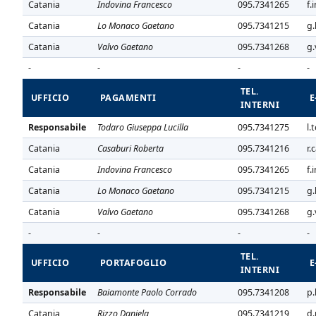
Catania
Indovina Francesco
095.7341265
f.
Catania
Lo Monaco Gaetano
095.7341215
g.
Catania
Valvo Gaetano
095.7341268
g.
-
-
-
-
TEL.
UFFICIO
PAGAMENTI
E
INTERNI
Responsabile
Todaro Giuseppa Lucilla
095.7341275
l.
Catania
Casaburi Roberta
095.7341216
r.
Catania
Indovina Francesco
095.7341265
f.
Catania
Lo Monaco Gaetano
095.7341215
g.
Catania
Valvo Gaetano
095.7341268
g.
-
-
-
-
TEL.
UFFICIO
PORTAFOGLIO
E
INTERNI
Responsabile
Baiamonte Paolo Corrado
095.7341208
p.
Catania
Rizzo Daniela
095.7341219
d.