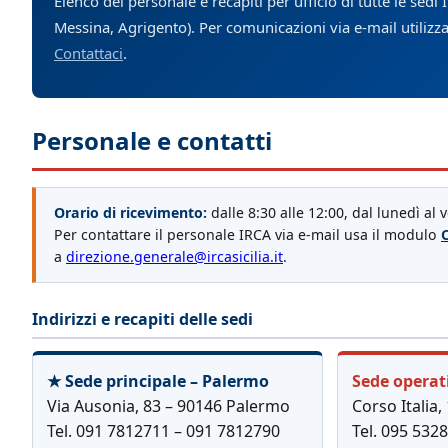
Elenco del personale e recapiti per ufficio di tutte le sedi
Messina, Agrigento). Per comunicazioni via e-mail utilizz
Contattaci
.
Personale e contatti
Orario di ricevimento:
dalle 8:30 alle 12:00, dal lunedì al 
Per contattare il personale IRCA via e-mail usa il modulo
a
direzione.generale@ircasicilia.it
.
Indirizzi e recapiti delle sedi
★ Sede principale – Palermo
Sede operat
Via Ausonia, 83 – 90146 Palermo
Corso Italia,
Tel. 091 7812711 – 091 7812790
Tel. 095 532