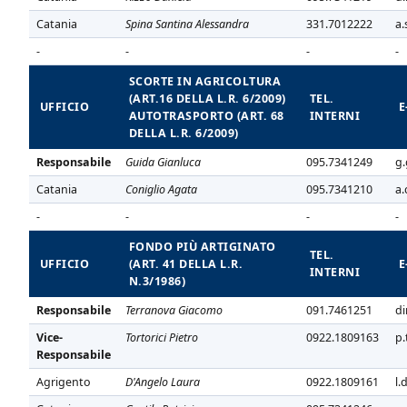
Catania
Spina Santina Alessandra
331.7012222
a.
-
-
-
-
SCORTE IN AGRICOLTURA
(ART.16 DELLA L.R. 6/2009)
TEL.
UFFICIO
E
AUTOTRASPORTO (ART. 68
INTERNI
DELLA L.R. 6/2009)
Responsabile
Guida Gianluca
095.7341249
g.
Catania
Coniglio Agata
095.7341210
a.
-
-
-
-
FONDO PIÙ ARTIGINATO
TEL.
UFFICIO
(ART. 41 DELLA L.R.
E
INTERNI
N.3/1986)
Responsabile
Terranova Giacomo
091.7461251
di
Vice-
Tortorici Pietro
0922.1809163
p.
Responsabile
Agrigento
D'Angelo Laura
0922.1809161
l.