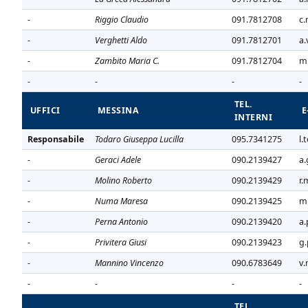
-
Riggio Claudio
091.7812708
c.
-
Verghetti Aldo
091.7812701
a.
-
Zambito Maria C.
091.7812704
m.
-
-
-
-
TEL.
UFFICI
MESSINA
E
INTERNI
Responsabile
Todaro Giuseppa Lucilla
095.7341275
l.
-
Geraci Adele
090.2139427
a.
-
Molino Roberto
090.2139429
r.
-
Numa Maresa
090.2139425
m.
-
Perna Antonio
090.2139420
a.
-
Privitera Giusi
090.2139423
g.
-
Mannino Vincenzo
090.6783649
v.
-
-
-
-
TEL.