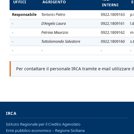
UFFICI
AGRIGENTO
E
INTERNI
Responsabile
Tortorici Pietro
0922.1809163
p.
-
D'Angelo Laura
0922.1809161
l.
-
Petrina Maurizio
0922.1809162
m.
-
Tuttolomondo Salvatore
0922.1809160
s.
-
-
-
-
Per contattare il personale IRCA tramite e-mail utilizzare
IRCA
Istituto Regionale per il Credito Agevolato
Ente pubblico economico – Regione Siciliana