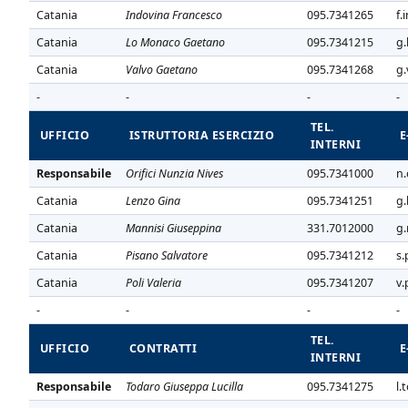
Catania
Indovina Francesco
095.7341265
f.
Catania
Lo Monaco Gaetano
095.7341215
g.
Catania
Valvo Gaetano
095.7341268
g.
-
-
-
-
TEL.
UFFICIO
ISTRUTTORIA ESERCIZIO
E
INTERNI
Responsabile
Orifici Nunzia Nives
095.7341000
n.
Catania
Lenzo Gina
095.7341251
g.
Catania
Mannisi Giuseppina
331.7012000
g.
Catania
Pisano Salvatore
095.7341212
s.
Catania
Poli Valeria
095.7341207
v.
-
-
-
-
TEL.
UFFICIO
CONTRATTI
E
INTERNI
Responsabile
Todaro Giuseppa Lucilla
095.7341275
l.