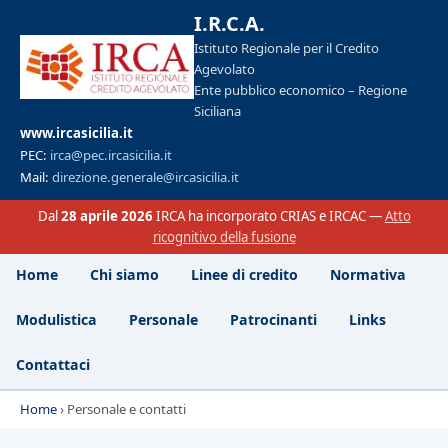
I.R.C.A.
Istituto Regionale per il Credito
Agevolato
Ente pubblico economico – Regione
Siciliana
www.ircasicilia.it
PEC:
irca@pec.ircasicilia.it
Mail:
direzione.generale@ircasicilia.it
Dal
28 aprile 2026
IRCA ha incorporato CRIAS e IRCAC —
Atto
ricognitivo della fusione
Home
Chi siamo
Linee di credito
Normativa
Modulistica
Personale
Patrocinanti
Links
Contattaci
Home
›
Personale e contatti