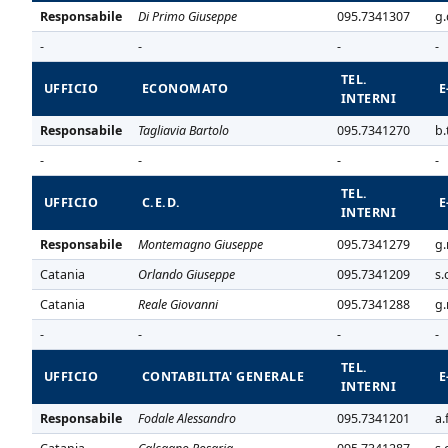
Responsabile
Di Primo Giuseppe
095.7341307
g.
-
-
-
-
TEL.
UFFICIO
ECONOMATO
E
INTERNI
Responsabile
Tagliavia Bartolo
095.7341270
b.
-
-
-
-
TEL.
UFFICIO
C.E.D.
E
INTERNI
Responsabile
Montemagno Giuseppe
095.7341279
g.
Catania
Orlando Giuseppe
095.7341209
s.
Catania
Reale Giovanni
095.7341288
g.
-
-
-
-
TEL.
UFFICIO
CONTABILITA' GENERALE
E
INTERNI
Responsabile
Fodale Alessandro
095.7341201
a.