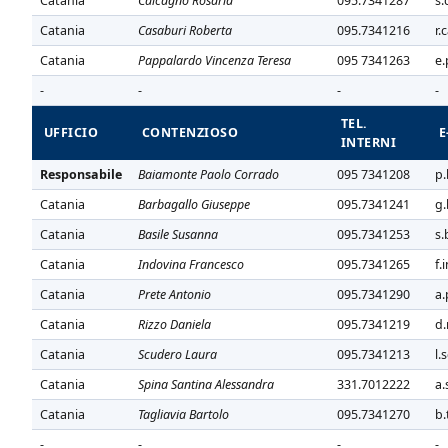
Catania
Calcagno Rosaria
095.7341287
s.
Catania
Casaburi Roberta
095.7341216
r.
Catania
Pappalardo Vincenza Teresa
095 7341263
e.
-
-
-
-
TEL.
UFFICIO
CONTENZIOSO
E
INTERNI
Responsabile
Baiamonte Paolo Corrado
095 7341208
p.
Catania
Barbagallo Giuseppe
095.7341241
g.
Catania
Basile Susanna
095.7341253
s.
Catania
Indovina Francesco
095.7341265
f.
Catania
Prete Antonio
095.7341290
a.
Catania
Rizzo Daniela
095.7341219
d.
Catania
Scudero Laura
095.7341213
l.
Catania
Spina Santina Alessandra
331.7012222
a.
Catania
Tagliavia Bartolo
095.7341270
b.
-
-
-
-