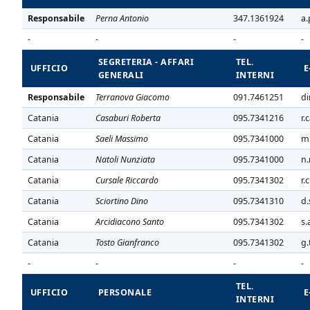
Responsabile
Perna Antonio
347.1361924
a.
-
-
-
-
SEGRETERIA - AFFARI
TEL.
UFFICIO
E
GENERALI
INTERNI
Responsabile
Terranova Giacomo
091.7461251
di
Catania
Casaburi Roberta
095.7341216
r.
Catania
Saeli Massimo
095.7341000
m.
Catania
Natoli Nunziata
095.7341000
n.
Catania
Cursale Riccardo
095.7341302
r.
Catania
Sciortino Dino
095.7341310
d.
Catania
Arcidiacono Santo
095.7341302
s.
Catania
Tosto Gianfranco
095.7341302
g.
-
-
-
-
TEL.
UFFICIO
PERSONALE
E
INTERNI