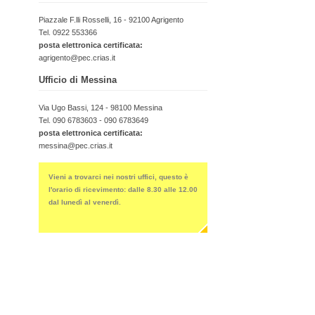
Piazzale F.lli Rosselli, 16 - 92100 Agrigento
Tel. 0922 553366
posta elettronica certificata:
agrigento@pec.crias.it
Ufficio di Messina
Via Ugo Bassi, 124 - 98100 Messina
Tel. 090 6783603 - 090 6783649
posta elettronica certificata:
messina@pec.crias.it
Vieni a trovarci nei nostri uffici, questo è
l'orario di ricevimento: dalle 8.30 alle 12.00
dal lunedì al venerdì.